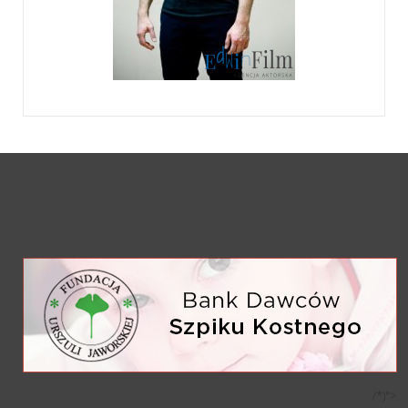
/*)">