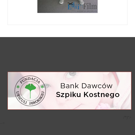
/*)">
-->