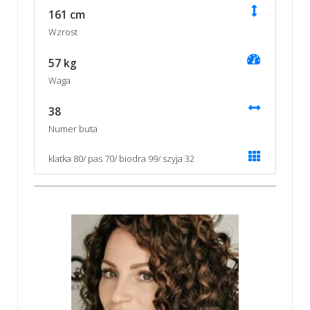
161 cm
Wzrost
57 kg
Waga
38
Numer buta
klatka 80/ pas 70/ biodra 99/ szyja 32