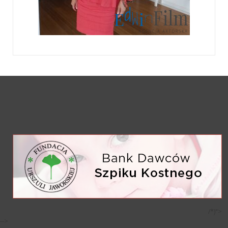
/*)">
-->