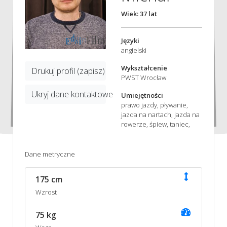
Wiek: 37 lat
Języki
angielski
Wykształcenie
Drukuj profil (zapisz)
PWST Wrocław
Ukryj dane kontaktowe
Umiejętności
prawo jazdy, pływanie,
jazda na nartach, jazda na
rowerze, śpiew, taniec,
Dane metryczne
175 cm
Wzrost
75 kg