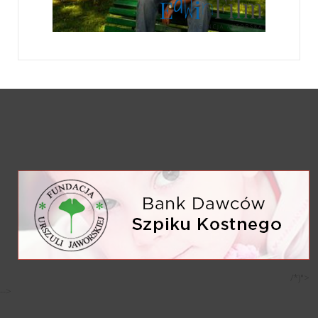
/*)">
-->