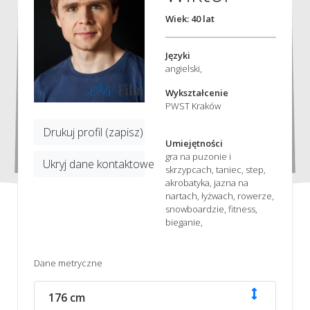
Wiek: 40 lat
Języki
angielski,
Wykształcenie
PWST Kraków
Drukuj profil (zapisz)
Umiejętności
gra na puzonie i
Ukryj dane kontaktowe
skrzypcach, taniec, step,
akrobatyka, jazna na
nartach, łyżwach, rowerze,
snowboardzie, fitness,
bieganie,
Dane metryczne
176 cm