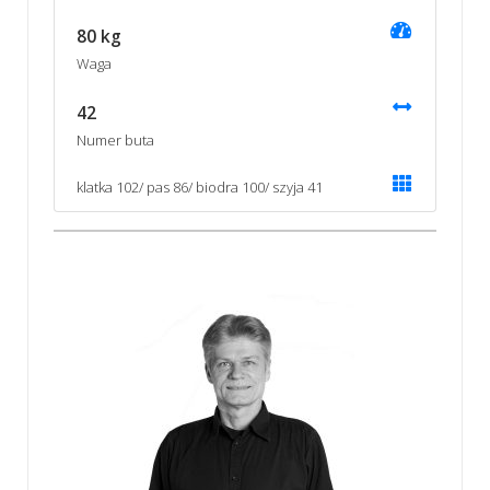
80 kg
Waga
42
Numer buta
klatka 102/ pas 86/ biodra 100/ szyja 41