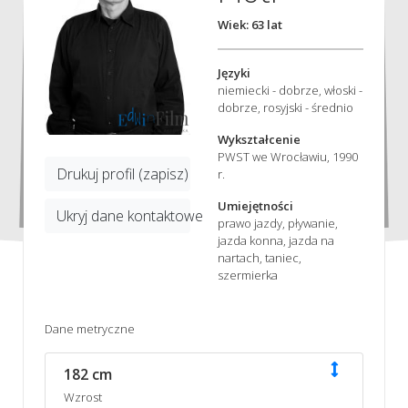
Wiek: 63 lat
Języki
niemiecki - dobrze, włoski -
dobrze, rosyjski - średnio
Wykształcenie
PWST we Wrocławiu, 1990
Drukuj profil (zapisz)
r.
Umiejętności
Ukryj dane kontaktowe
prawo jazdy, pływanie,
jazda konna, jazda na
nartach, taniec,
szermierka
Dane metryczne
182 cm
Wzrost