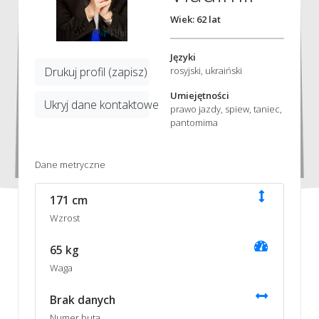
Wiek: 62 lat
Języki
Drukuj profil (zapisz)
rosyjski, ukraiński
Umiejętności
Ukryj dane kontaktowe
prawo jazdy, spiew, taniec,
pantomima
Dane metryczne
171 cm
Wzrost
65 kg
Waga
Brak danych
Numer buta