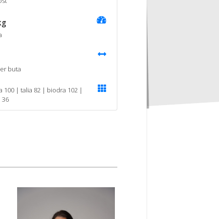
st
kg
a
er buta
a 100 | talia 82 | biodra 102 |
a 36