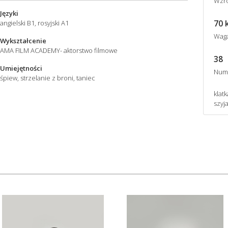
Wzro
Języki
70 
angielski B1, rosyjski A1
Wag
Wykształcenie
AMA FILM ACADEMY- aktorstwo filmowe
38
Umiejętności
Num
śpiew, strzelanie z broni, taniec
klatk
szyj