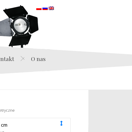
orska
ntakt
O nas
etryczne
 cm