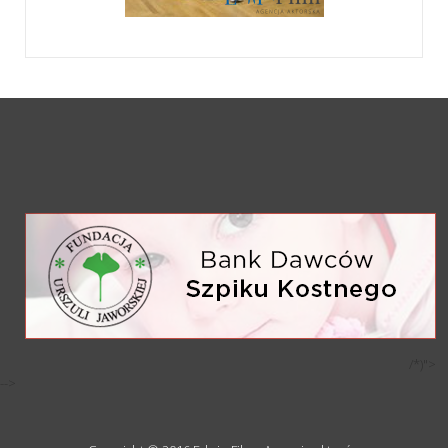
/*)">
-->