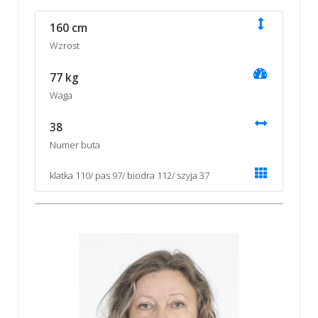
160 cm
Wzrost
77 kg
Waga
38
Numer buta
klatka 110/ pas 97/ biodra 112/ szyja 37