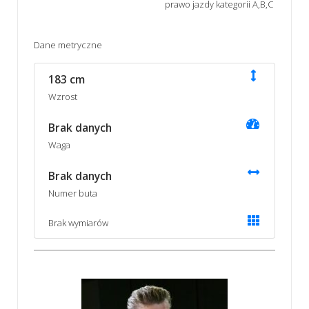
prawo jazdy kategorii A,B,C
Dane metryczne
183 cm
Wzrost
Brak danych
Waga
Brak danych
Numer buta
Brak wymiarów