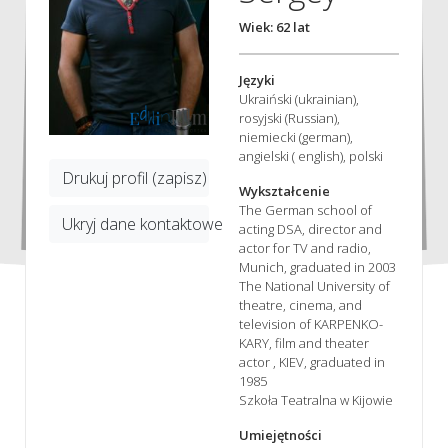
Wiek: 62 lat
Języki
Ukraiński (ukrainian),
rosyjski (Russian),
niemiecki (german),
angielski ( english), polski
Drukuj profil (zapisz)
Wykształcenie
The German school of
Ukryj dane kontaktowe
acting DSA, director and
actor for TV and radio,
Munich, graduated in 2003
The National University of
theatre, cinema, and
television of KARPENKO-
KARY, film and theater
actor , KIEV, graduated in
1985
Szkoła Teatralna w Kijowie
Umiejętności