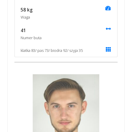
58 kg
Waga
41
Numer buta
klatka 83/ pas 73/ biodra 92/ szyja 35