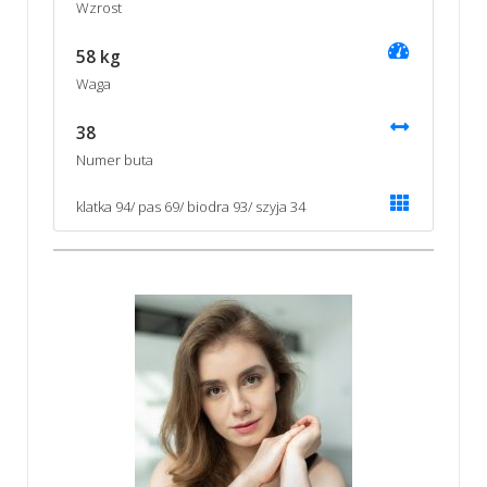
Wzrost
58 kg
Waga
38
Numer buta
klatka 94/ pas 69/ biodra 93/ szyja 34