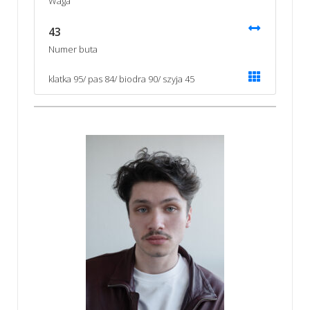
Waga
43
Numer buta
klatka 95/ pas 84/ biodra 90/ szyja 45