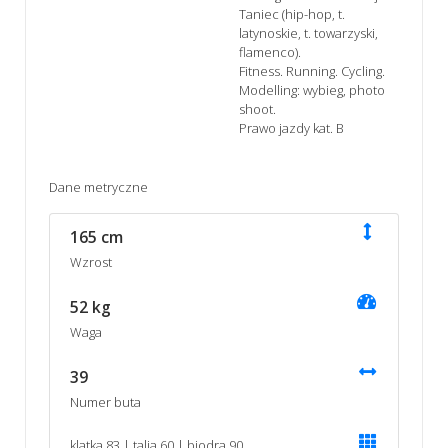
Taniec (hip-hop, t.
latynoskie, t. towarzyski,
flamenco).
Fitness. Running. Cycling.
Modelling: wybieg, photo
shoot.
Prawo jazdy kat. B
Dane metryczne
165 cm
Wzrost
52 kg
Waga
39
Numer buta
klatka 83 | talia 60 | biodra 90