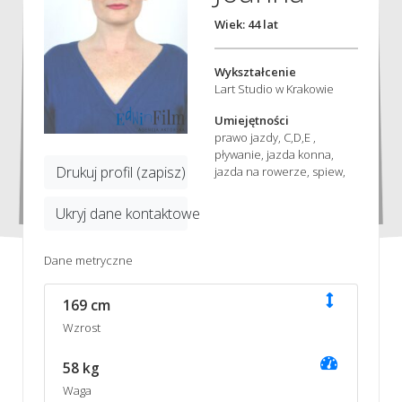
Wiek: 44 lat
Wykształcenie
Lart Studio w Krakowie
Umiejętności
prawo jazdy, C,D,E ,
pływanie, jazda konna,
Drukuj profil (zapisz)
jazda na rowerze, spiew,
Ukryj dane kontaktowe
Dane metryczne
169 cm
Wzrost
58 kg
Waga