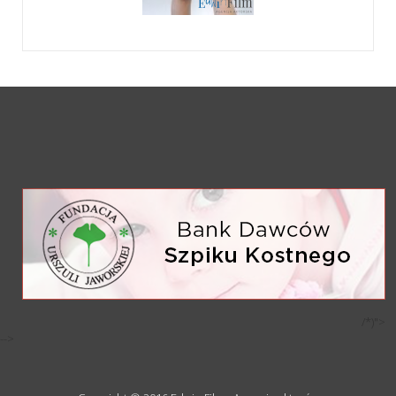
/*)">
-->