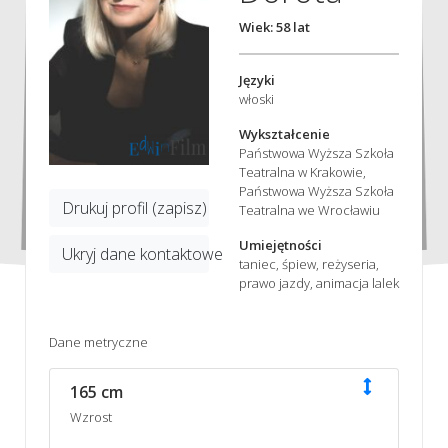
Wiek: 58 lat
Języki
włoski
Wykształcenie
Państwowa Wyższa Szkoła
Teatralna w Krakowie,
Państwowa Wyższa Szkoła
Drukuj profil (zapisz)
Teatralna we Wrocławiu
Umiejętności
Ukryj dane kontaktowe
taniec, śpiew, reżyseria,
prawo jazdy, animacja lalek
Dane metryczne
165 cm
Wzrost