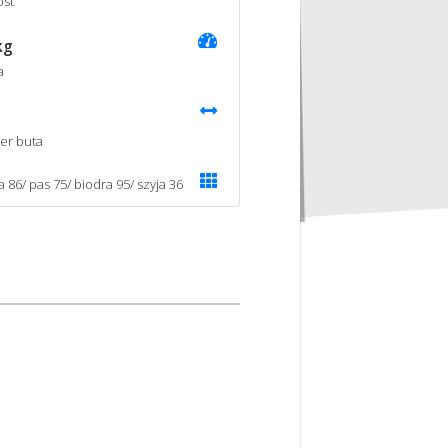
st
kg
a
er buta
a 86/ pas 75/ biodra 95/ szyja 36