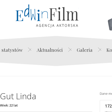
Edwin Film Agencja Akt
 statystów
Aktualności
Galeria
Ko
Gut Linda
Dane m
Wiek: 22 lat
172