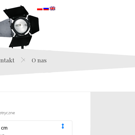
orska
ntakt
O nas
etryczne
 cm