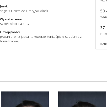
Wzro
Języki
50 
angielski, niemiecki, rosyjski, włoski
Wag
Wykształcenie
Szkoła Aktorska SPOT
37
Umiejętności
Num
pływanie, bmx, jazda na rowerze, tenis, śpiew, strzelanie z
broni krótkiej
klatk