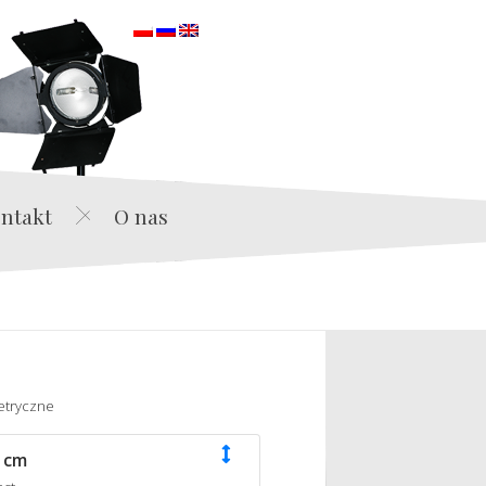
orska
ntakt
O nas
etryczne
 cm