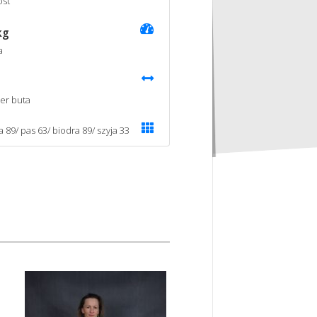
st
kg
a
er buta
a 89/ pas 63/ biodra 89/ szyja 33