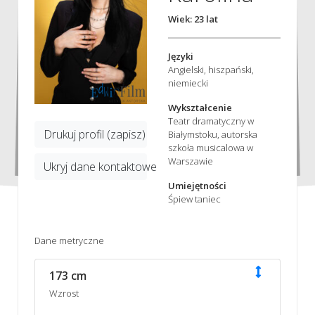
Wiek: 23 lat
Języki
Angielski, hiszpański,
niemiecki
Wykształcenie
Teatr dramatyczny w
Drukuj profil (zapisz)
Białymstoku, autorska
szkoła musicalowa w
Warszawie
Ukryj dane kontaktowe
Umiejętności
Śpiew taniec
Dane metryczne
173 cm
Wzrost