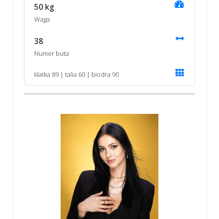
50 kg
Waga
38
Numer buta
klatka 89 | talia 60 | biodra 90