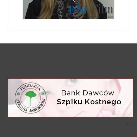
/*)">
-->