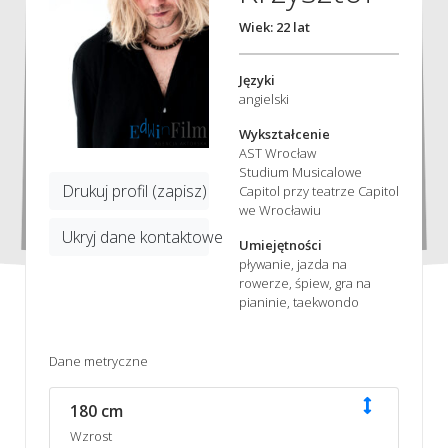
Wiek: 22 lat
Języki
angielski
Wykształcenie
AST Wrocław
Studium Musicalowe
Drukuj profil (zapisz)
Capitol przy teatrze Capitol
we Wrocławiu
Ukryj dane kontaktowe
Umiejętności
pływanie, jazda na
rowerze, śpiew, gra na
pianinie, taekwondo
Dane metryczne
180 cm
Wzrost