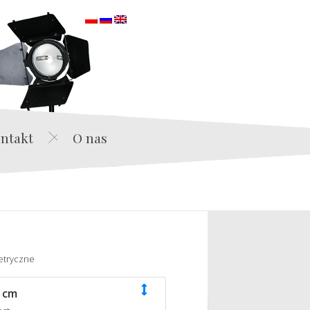
orska
ntakt
O nas
etryczne
 cm