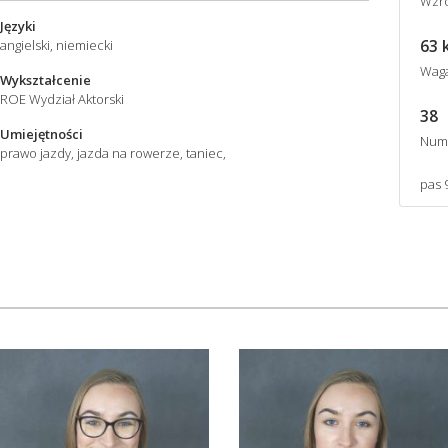
Wzro
Języki
63 
angielski, niemiecki
Wag
Wykształcenie
ROE Wydział Aktorski
38
Umiejętności
Num
prawo jazdy, jazda na rowerze, taniec,
pas 9