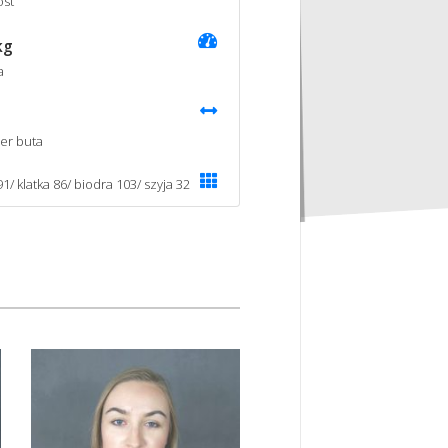
st
kg
a
er buta
1/ klatka 86/ biodra 103/ szyja 32