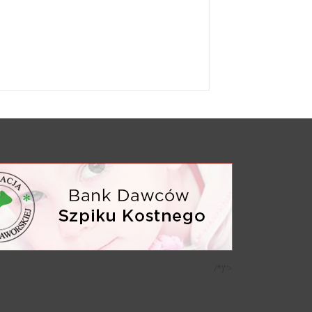
/*)">