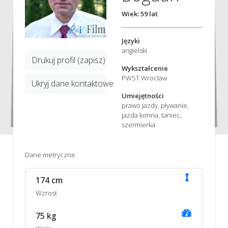
Wiek: 59 lat
Języki
angielski
Drukuj profil (zapisz)
Wykształcenie
PWST Wrocław
Ukryj dane kontaktowe
Umiejętności
prawo jazdy, pływanie,
jazda konna, taniec,
szermierka
Dane metryczne
174 cm
Wzrost
75 kg