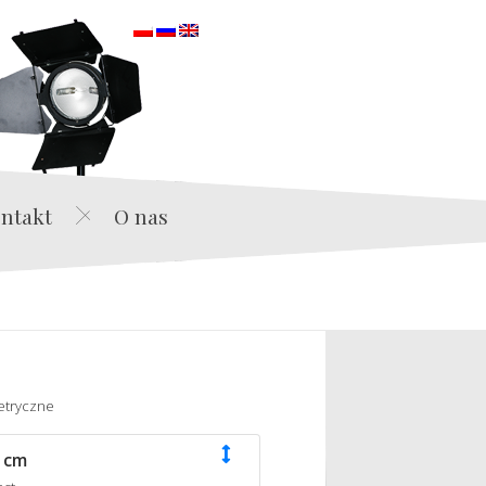
orska
ntakt
O nas
etryczne
 cm