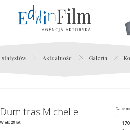
Edwin Film Agencja Akt
 statystów
Aktualności
Galeria
Ko
Dumitras Michelle
Dane m
Wiek: 20 lat
170