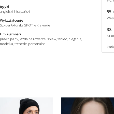
Wzro
Języki
55 
angielski, hiszpański
Wag
Wykształcenie
Szkoła Aktorska SPOT w Krakowie
38
Umiejętności
Num
prawo jazdy, jazda na rowerze, śpiew, taniec, bieganie,
modelka, trenerka personalna
klatk