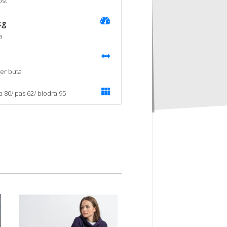
st
kg
a
er buta
a 80/ pas 62/ biodra 95