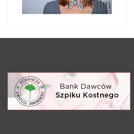
/*)">
-->