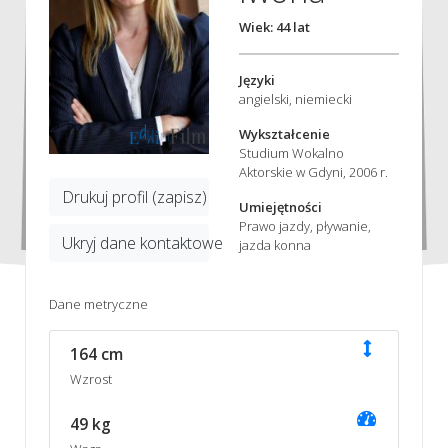
Wiek: 44 lat
Języki
angielski, niemiecki
Wykształcenie
Studium Wokalno
Aktorskie w Gdyni, 2006 r.
Drukuj profil (zapisz)
Umiejętności
Prawo jazdy, pływanie,
Ukryj dane kontaktowe
jazda konna
Dane metryczne
164 cm
Wzrost
49 kg