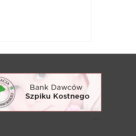
/*)">