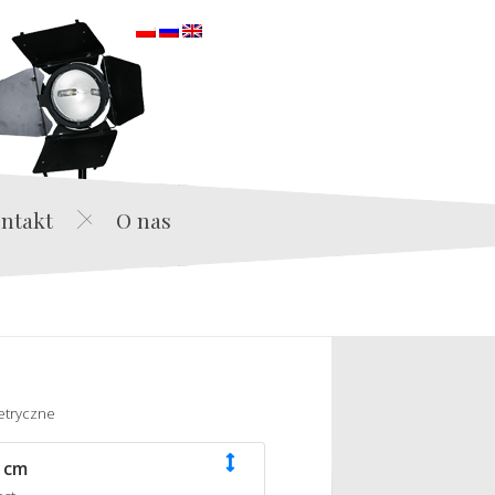
orska
ntakt
O nas
etryczne
 cm