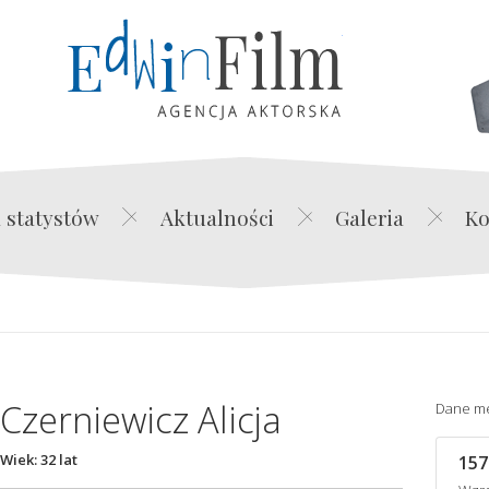
Edwin Film Agencja Akt
 statystów
Aktualności
Galeria
Ko
Czerniewicz Alicja
Dane m
Wiek: 32 lat
157