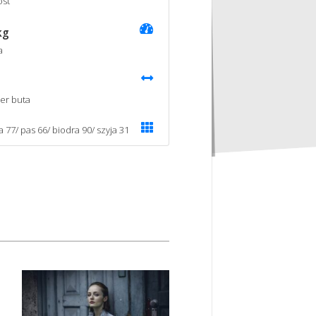
st
kg
a
er buta
a 77/ pas 66/ biodra 90/ szyja 31