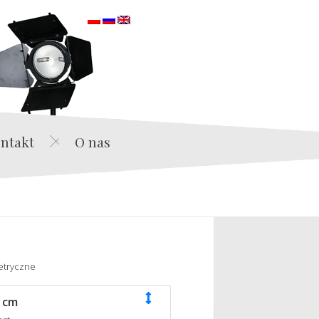
orska
ntakt
O nas
etryczne
 cm