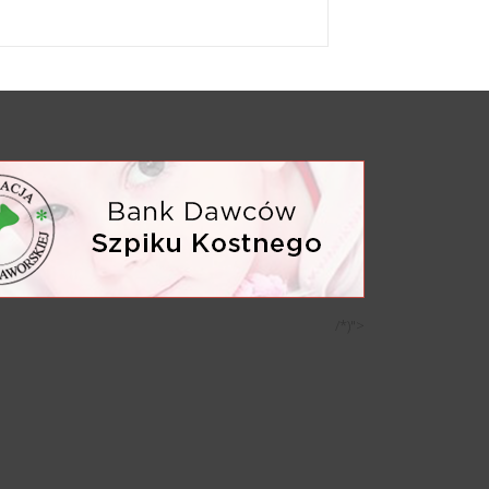
/*)">