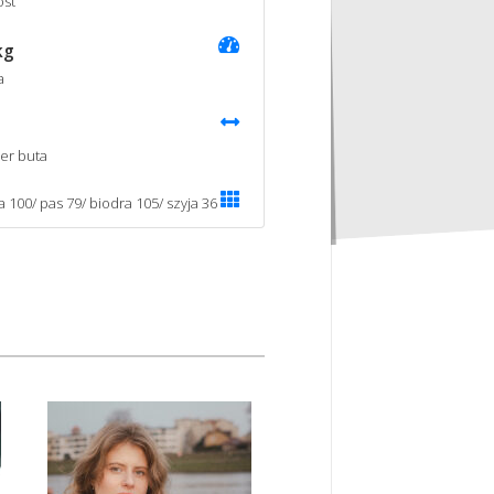
st
kg
a
er buta
a 100/ pas 79/ biodra 105/ szyja 36