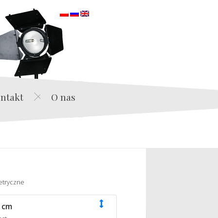
orska
ntakt
O nas
etryczne
 cm