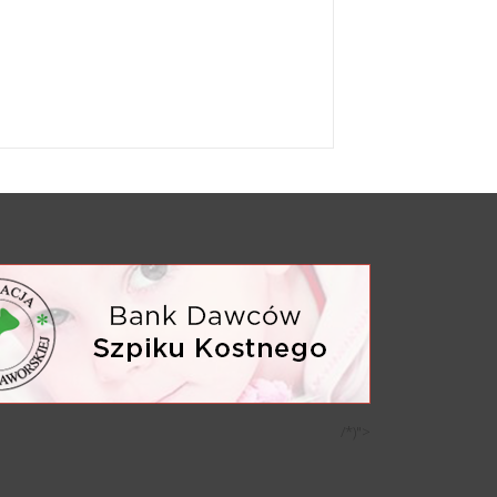
/*)">