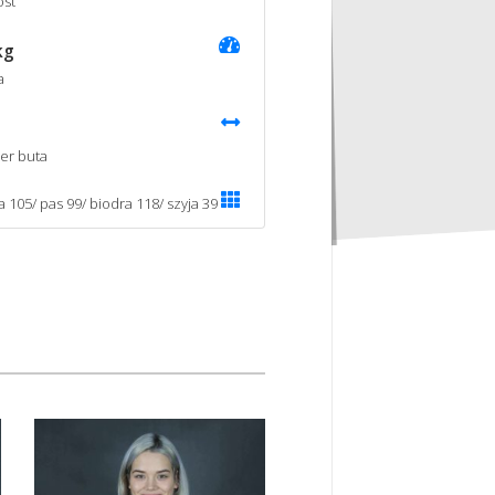
st
kg
a
er buta
a 105/ pas 99/ biodra 118/ szyja 39