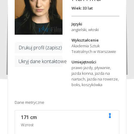
Wiek: 33 lat
Języki
angielski, włoski
Wykształcenie
Akademia Sztuk
Drukuj profil (zapisz)
Teatralnych w Warszawie
Ukryj dane kontaktowe
Umiejętności
prawo jazdy, pływanie,
jazda konna, jazda na
nartach, jazda na rowerze,
boks, koszykówka
Dane metryczne
171 cm
Wzrost