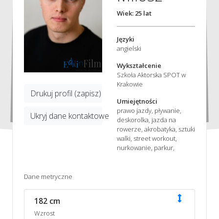
Wiek: 25 lat
Języki
angielski
Wykształcenie
Szkoła Aktorska SPOT w
Krakowie
Drukuj profil (zapisz)
Umiejętności
prawo jazdy, pływanie,
Ukryj dane kontaktowe
deskorolka, jazda na
rowerze, akrobatyka, sztuki
walki, street workout,
nurkowanie, parkur,
Dane metryczne
182 cm
Wzrost