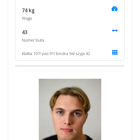
74 kg
Waga
43
Numer buta
klatka 107/ pas 91/ biodra 94/ szyja 42