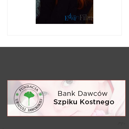
/*)">