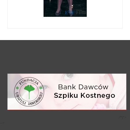
/*)">
-->