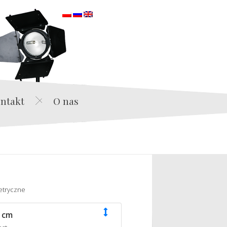
orska
ntakt
O nas
etryczne
 cm