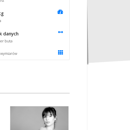
st
kg
a
k danych
er buta
 wymiarów