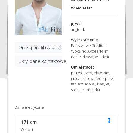
Wiek: 34 lat
Języki
angielski
Wykształcenie
Państwowe Studium
Drukuj profil (zapisz)
Wokalno Aktorskie im.
Baduszkowej w Gdyni
Ukryj dane kontaktowe
Umiejętności
prawo jazdy, pływanie,
jazda na rowerze, śpiew,
taniec:ludowy, klasyka,
step, szermierka
Dane metryczne
171 cm
Wzrost