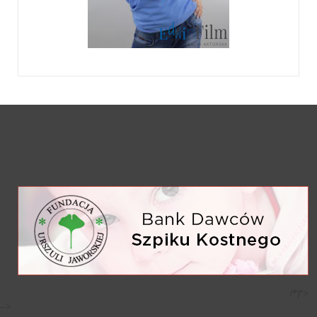
/*)">
-->