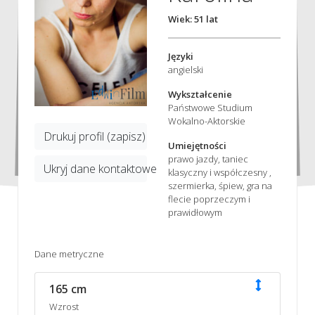
Wiek: 51 lat
Języki
angielski
Wykształcenie
Państwowe Studium
Wokalno-Aktorskie
Drukuj profil (zapisz)
Umiejętności
prawo jazdy, taniec
Ukryj dane kontaktowe
klasyczny i współczesny ,
szermierka, śpiew, gra na
flecie poprzeczym i
prawidłowym
Dane metryczne
165 cm
Wzrost