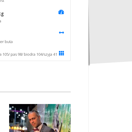
st
kg
a
er buta
ka 105/ pas 98/ biodra 104/szyja 41