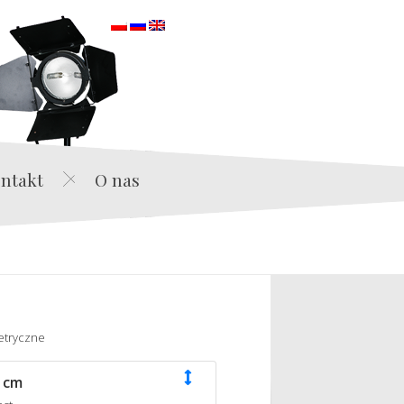
orska
ntakt
O nas
etryczne
 cm