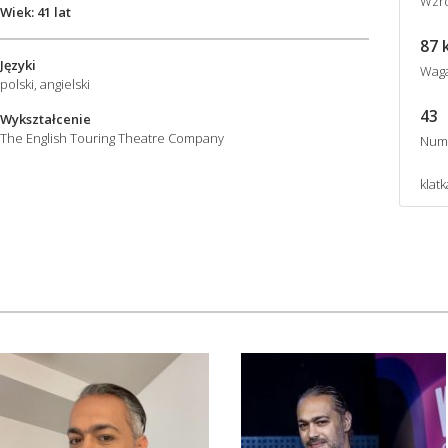
Wzro
Wiek: 41 lat
87 
Języki
Wag
polski, angielski
43
Wykształcenie
The English Touring Theatre Company
Num
klat