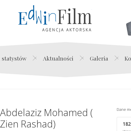
Edwin Film Agencja Akt
 statystów
Aktualności
Galeria
Ko
Abdelaziz Mohamed (
Dane m
Zien Rashad)
182