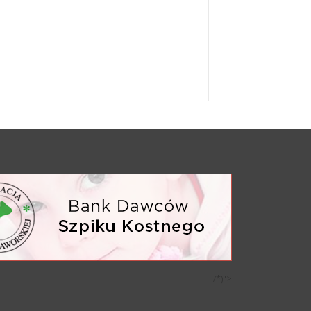
/*)">